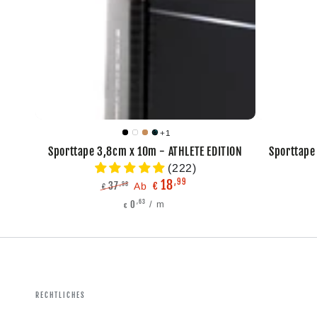
ATHLETE
ATHLETE
EDITION
EDITION
+1
Black
White
Beige
Blue
Sporttape 3,8cm x 10m - ATHLETE EDITION
Sporttape
Matrix
(222)
18
,99
37
,98
Ab
€
€
Regulärer
Verkaufspreis
Stückpreis
pro
,63
0
/
m
€
Preis
RECHTLICHES