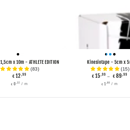
4
4
Black
Blue
Black
 1,5cm x 10m - ATHLETE EDITION
Kinesiotape - 5cm x 
Rollen
Rollen
Blue
(83)
(15)
-
-
12
Regulärer
,99
15
,99
Reguläre
89
,99
Black
White
€
€
€
Preis
Preis
Stückpreis
pro
Stückpreis
pro
,32
,60
0
1
/
m
/
m
€
€