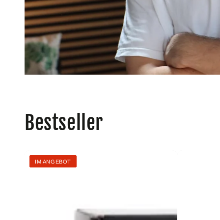
Bestseller
Sporttape
Sporttape
IM ANGEBOT
3,8cm
1,5cm
x
x
10m
10m
-
-