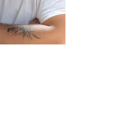
Kinesiotape
-
5cm
x
5m