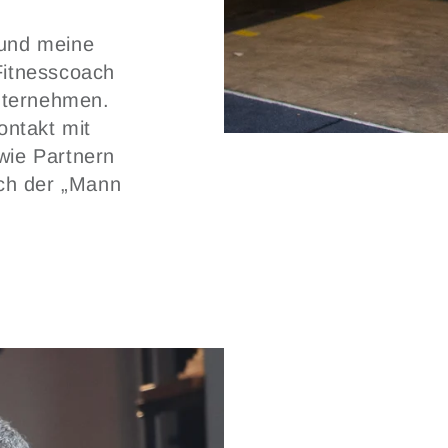
 und meine
Fitnesscoach
Unternehmen.
ntakt mit
wie Partnern
ach der „Mann