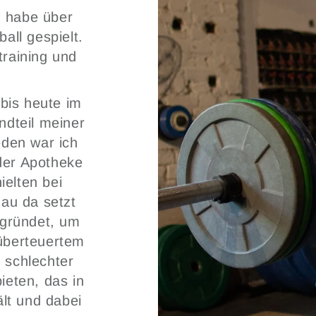
 habe über
all gespielt.
training und
bis heute im
ndteil meiner
eden war ich
der Apotheke
ielten bei
au da setzt
gründet, um
 überteuertem
 schlechter
bieten, das in
lt und dabei