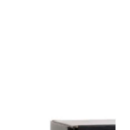
Underwrap/Unterzug
Tape
6cm
x
27m